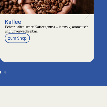
Kaffee
W
Echter italienischer Kaffeegenuss – intensiv, aromatisch
Fe
und unverwechselbar.
be
zum Shop