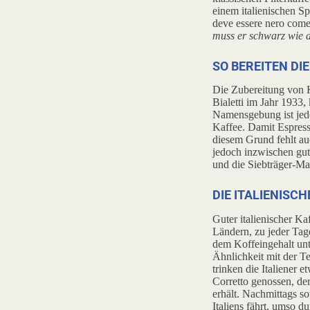
einem italienischen Sp
deve essere nero come 
muss er schwarz wie d
SO BEREITEN DIE
Die Zubereitung von K
Bialetti im Jahr 1933
Namensgebung ist jedo
Kaffee. Damit Espresso
diesem Grund fehlt au
jedoch inzwischen gu
und die Siebträger-M
DIE ITALIENISC
Guter italienischer Kaf
Ländern, zu jeder Tag
dem Koffeingehalt unte
Ähnlichkeit mit der T
trinken die Italiener
Corretto genossen, d
erhält. Nachmittags s
Italiens fährt, umso 