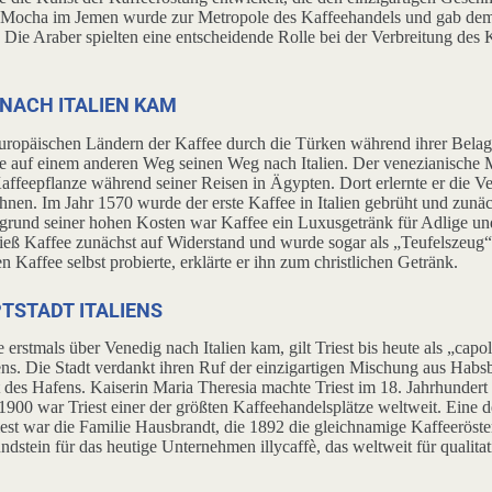
t Mocha im Jemen wurde zur Metropole des Kaffeehandels und gab d
Die Araber spielten eine entscheidende Rolle bei der Verbreitung des K
 NACH ITALIEN KAM
uropäischen Ländern der Kaffee durch die Türken während ihrer Belag
e auf einem anderen Weg seinen Weg nach Italien. Der venezianische 
Kaffeepflanze während seiner Reisen in Ägypten. Dort erlernte er die V
nen. Im Jahr 1570 wurde der erste Kaffee in Italien gebrüht und zunäc
grund seiner hohen Kosten war Kaffee ein Luxusgetränk für Adlige un
tieß Kaffee zunächst auf Widerstand und wurde sogar als „Teufelszeug“ 
 Kaffee selbst probierte, erklärte er ihn zum christlichen Getränk.
TSTADT ITALIENS
rstmals über Venedig nach Italien kam, gilt Triest bis heute als „capol
iens. Die Stadt verdankt ihren Ruf der einzigartigen Mischung aus Hab
lt des Hafens. Kaiserin Maria Theresia machte Triest im 18. Jahrhunder
00 war Triest einer der größten Kaffeehandelsplätze weltweit. Eine d
iest war die Familie Hausbrandt, die 1892 die gleichnamige Kaffeeröste
ndstein für das heutige Unternehmen illycaffè, das weltweit für qualita