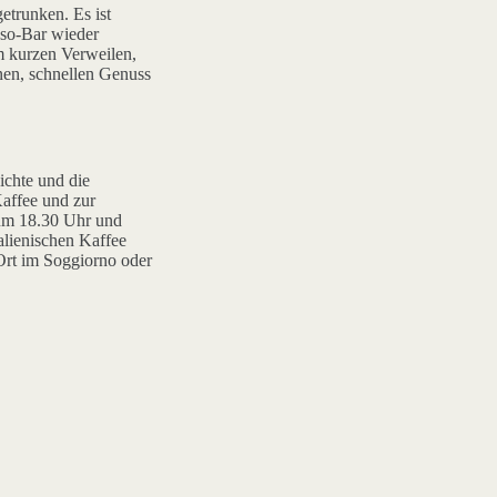
etrunken. Es ist
esso-Bar wieder
um kurzen Verweilen,
nen, schnellen Genuss
ichte und die
Kaffee und zur
m 18.30 Uhr und
alienischen Kaffee
Ort im Soggiorno oder