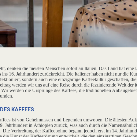
t, denken die meisten Menschen sofort an Italien. Das Land hat eine l
is ins 16. Jahrhundert zurückreicht. Die Italiener haben nicht nur die Ku
ektioniert, sondern auch eine einzigartige Kaffeekultur geschaffen, di
itrag werden wir uns auf eine Reise durch die faszinierende Welt der i
Wir werden die Ursprünge des Kaffees, die traditionellen Anbaugebiete,
kunden.
 DES KAFFEES
affees ist von Geheimnissen und Legenden umwoben. Die ältesten Auf
s 9. Jahrhundert in Äthiopien zurück, was auch durch die Namensähnlich
. Die Verbreitung der Kaffeebohne begann jedoch erst im 14. Jahrhunder
e die Kunst der Kaffeeröstung entwickelt, die den einzigartigen Gesc