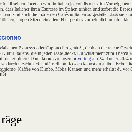
in all seinen Facetten wird in Italien jedenfalls meist im Vorbeigehen g
h, dass Italiener ihren Espresso im Stehen trinken und sofort die Espr
chend sind auch die modernen Cafés in Italien so gestaltet, dass sie z
tlichen, langen Sitzen einladen. Hier geht es vornehmlich um den klei
GGIORNO
al einen Espresso oder Cappuccino genießt, denk an die reiche Gesch
e-Kultur Italiens, die in jeder Tasse steckt. Du willst mehr zum Thema 
tradition erfahren? Dann komm zu unserem
Vortrag am 24. Jänner 2024
u
eise durch Geschmack und Tradition. Kosten kannst du authentischen it
 Soggiorno. Kaffee von Kimbo, Moka-Kannen und mehr erhältst du vor 
ffè!
träge