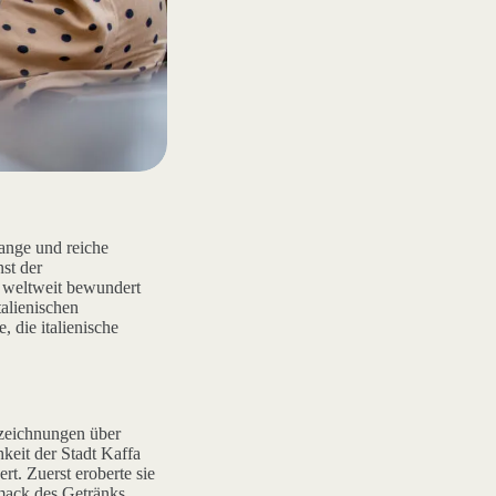
ange und reiche
nst der
e weltweit bewundert
talienischen
 die italienische
zeichnungen über
keit der Stadt Kaffa
t. Zuerst eroberte sie
hmack des Getränks