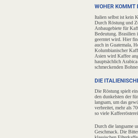
WOHER KOMMT D
Italien selbst ist kei
Durch Röstung und Zub
Anbaugebiete für Kaff
Bedeutung. Brasilien 
geerntet wird. Hier f
auch in Guatemala, H
Kolumbianischer Kaffe
Asien wird Kaffee ang
hauptsächlich Arabica
schmeckenden Bohnen
DIE ITALIENISC
Die Röstung spielt ei
den dunkelsten der fü
langsam, um das gewün
verbreitet, mehr als 7
so viele Kaffeeröstere
Durch die langsame und
Geschmack. Die Bitter
klassischen Filterkaffe