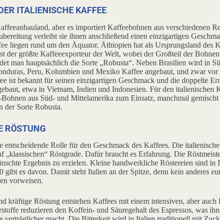
ER ITALIENISCHE KAFFEE
n Kaffeeanbauland, aber es importiert Kaffeebohnen aus verschiedenen R
ereitung verleiht sie ihnen anschließend einen einzigartigen Geschmac
ee liegen rund um den Äquator. Äthiopien hat als Ursprungsland des K
ist der größte Kaffeeexporteur der Welt, wobei der Großteil der Bohne
indet man hauptsächlich die Sorte „Robusta“. Neben Brasilien wird in S
onduras, Peru, Kolumbien und Mexiko Kaffee angebaut, und zwar vor 
e ist bekannt für seinen einzigartigen Geschmack und die doppelte Er
ebaut, etwa in Vietnam, Indien und Indonesien. Für den italienische
-Bohnen aus Süd- und Mittelamerika zum Einsatz, manchmal gemischt 
 der Sorte Robusta.
HE RÖSTUNG
ne entscheidende Rolle für den Geschmack des Kaffees. Die italienisch
nf „klassischen“ Röstgrade. Dafür braucht es Erfahrung. Die Röstmeist
schte Ergebnis zu erzielen. Kleine handwerkliche Röstereien sind in I
00 gibt es davon. Damit steht Italien an der Spitze, denn kein anderes 
ien vorweisen.
 kräftige Röstung entstehen Kaffees mit einem intensiven, aber auch le
stoffe reduzieren den Koffein- und Säuregehalt des Espressos, was ih
e verträglicher macht. Die Bitterkeit wird in Italien traditionell mit Zu