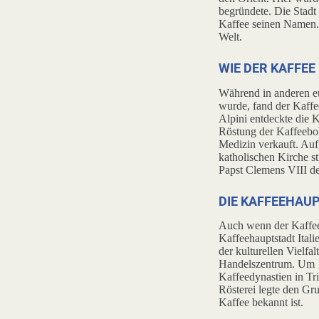
begründete. Die Stad
Kaffee seinen Namen. 
Welt.
WIE DER KAFFEE
Während in anderen e
wurde, fand der Kaffe
Alpini entdeckte die 
Röstung der Kaffeeboh
Medizin verkauft. Auf
katholischen Kirche s
Papst Clemens VIII den
DIE KAFFEEHAUP
Auch wenn der Kaffee e
Kaffeehauptstadt Ital
der kulturellen Vielfa
Handelszentrum. Um 19
Kaffeedynastien in Tr
Rösterei legte den Gru
Kaffee bekannt ist.