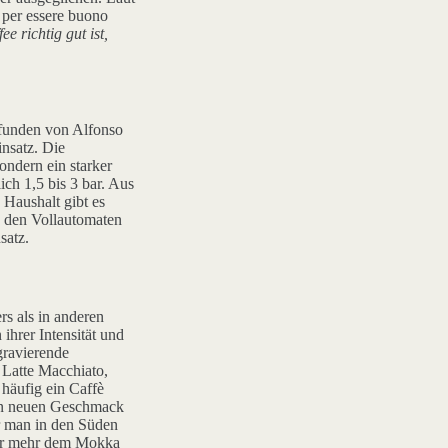
 per essere buono
e richtig gut ist,
rfunden von Alfonso
insatz. Die
ondern ein starker
ich 1,5 bis 3 bar. Aus
Haushalt gibt es
: den Vollautomaten
satz.
ers als in anderen
ihrer Intensität und
gravierende
 Latte Macchiato,
häufig ein Caffè
nen neuen Geschmack
er man in den Süden
mmer mehr dem Mokka