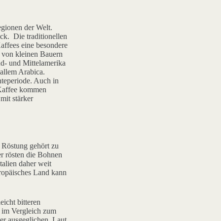
egionen der Welt.
k. Die traditionellen
affees eine besondere
n von kleinen Bauern
üd- und Mittelamerika
allem Arabica.
nteperiode. Auch in
n Kaffee kommen
mit stärker
e Röstung gehört zu
er rösten die Bohnen
talien daher weit
europäisches Land kann
icht bitteren
n im Vergleich zum
cker ausgeglichen. Laut