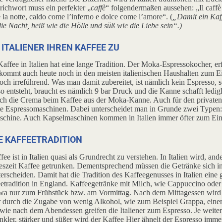
richwort muss ein perfekter „
caffè
“ folgendermaßen aussehen: „Il caffè
la notte, caldo come l’inferno e dolce come l’amore“. (
„Damit ein Kaffe
ie Nacht, heiß wie die Hölle und süß wie die Liebe sein“.)
 ITALIENER IHREN KAFFEE ZU
affee in Italien hat eine lange Tradition. Der Moka-Espressokocher, e
, kommt auch heute noch in den meisten italienischen Haushalten zum E
ch irreführend. Was man damit zubereitet, ist nämlich kein Espresso, s
 entsteht, braucht es nämlich 9 bar Druck und die Kanne schafft ledigl
ch die Crema beim Kaffee aus der Moka-Kanne. Auch für den privaten 
te Espressomaschinen. Dabei unterscheidet man in Grunde zwei Typen
aschine. Auch Kapselmaschinen kommen in Italien immer öfter zum Ein
HE KAFFEETRADITION
fee ist in Italien quasi als Grundrecht zu verstehen. In Italien wird, and
eszeit Kaffee getrunken. Dementsprechend müssen die Getränke sich in 
rscheiden. Damit hat die Tradition des Kaffeegenusses in Italien eine 
eetradition in England. Kaffeegetränke mit Milch, wie Cappuccino oder
 etwa nur zum Frühstück bzw. am Vormittag. Nach dem Mittagessen wird 
er durch die Zugabe von wenig Alkohol, wie zum Beispiel Grappa, ei
owie nach dem Abendessen greifen die Italiener zum Espresso. Je weit
dunkler, stärker und süßer wird der Kaffee Hier ähnelt der Espresso i