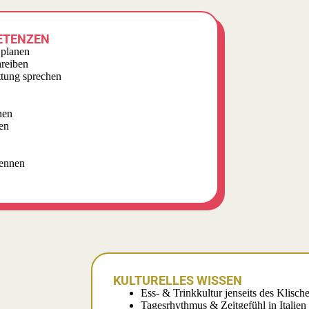
ETENZEN
 planen
reiben
ttung sprechen
hen
en
ennen
KULTURELLES WISSEN
Ess- & Trinkkultur jenseits des Klisch
Tagesrhythmus & Zeitgefühl in Italien